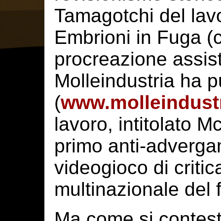
Tamagotchi del lavo
Embrioni in Fuga (c
procreazione assisti
Molleindustria ha pu
(
www.molleindustr
lavoro, intitolato 
primo anti-advergam
videogioco di critic
multinazionale del 
Ma come si contes