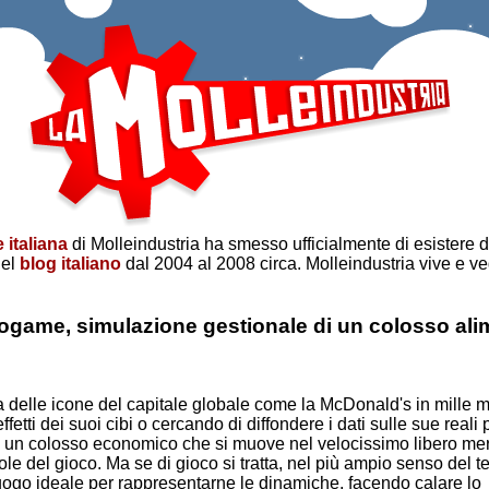
 italiana
di Molleindustria ha smesso ufficialmente di esistere 
del
blog italiano
dal 2004 al 2008 circa. Molleindustria vive e v
game, simulazione gestionale di un colosso ali
a delle icone del capitale globale come la McDonald's in mille 
ffetti dei suoi cibi o cercando di diffondere i dati sulle sue reali 
un colosso economico che si muove nel velocissimo libero mer
ole del gioco. Ma se di gioco si tratta, nel più ampio senso del t
uogo ideale per rappresentarne le dinamiche, facendo calare lo