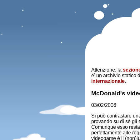
Attenzione: la
sezione
e' un archivio statico 
internazionale
.
McDonald's video
03/02/2006
Si può contrastare un
provando su di sè gli e
Comunque esso resta 
perfettamente alle reg
videogame è il (non)l